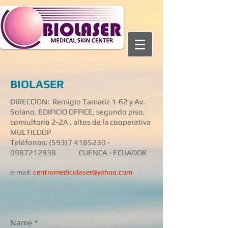
BIOLASER
DIRECCION: Remigio Tamariz 1-62 y Av.
Solano, EDIFICIO OFFICE, segundo piso,
consultorio 2-2A , altos de la cooperativa
MULTICOOP
Teléfonos:
(593)7 4185230
-
0987212938
CUENCA​ - ECUADOR
e-mail:
centromedicolaser@yahoo.com
Name