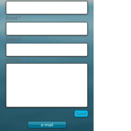
Email
Subject
Message
Send
e-mail